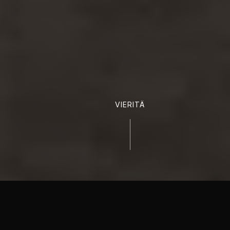
VIERITÄ
40+
8+