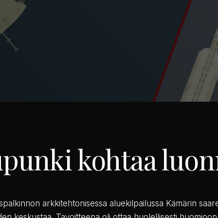
punki kohtaa luo
palkinnon arkkitehtonisessa aluekilpailussa Kämärin saare
den keskustaa. Tavoitteena oli ottaa huolellisesti huomioon