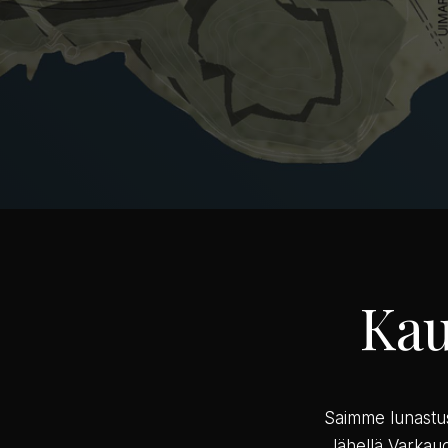
Kau
Saimme lunastus
lähellä Varkau