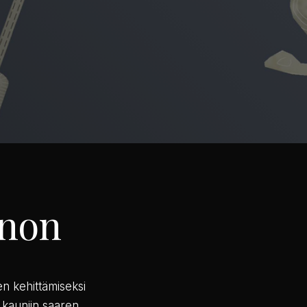
nnon
n kehittämiseksi
 kauniin saaren