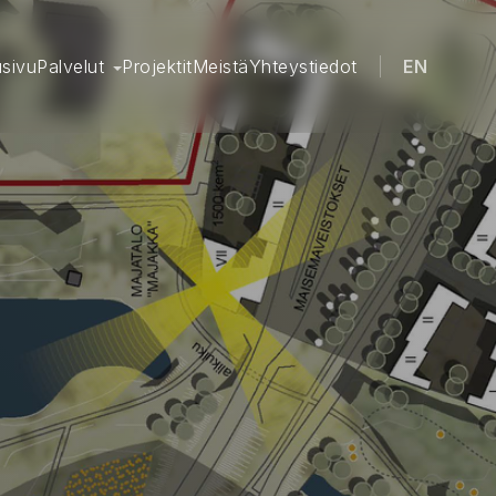
usivu
Palvelut
Projektit
Meistä
Yhteystiedot
EN